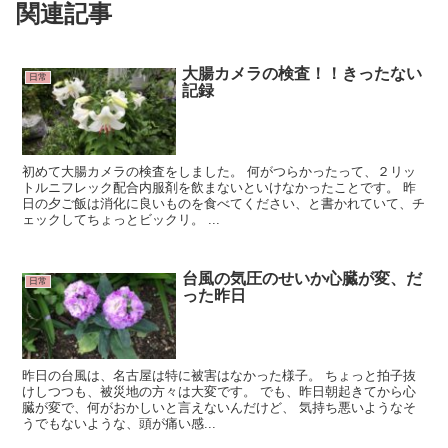
関連記事
大腸カメラの検査！！きったない
日常
記録
初めて大腸カメラの検査をしました。 何がつらかったって、２リッ
トルニフレック配合内服剤を飲まないといけなかったことです。 昨
日の夕ご飯は消化に良いものを食べてください、と書かれていて、チ
ェックしてちょっとビックリ。 ...
台風の気圧のせいか心臓が変、だ
日常
った昨日
昨日の台風は、名古屋は特に被害はなかった様子。 ちょっと拍子抜
けしつつも、被災地の方々は大変です。 でも、昨日朝起きてから心
臓が変で、何がおかしいと言えないんだけど、 気持ち悪いようなそ
うでもないような、頭が痛い感...