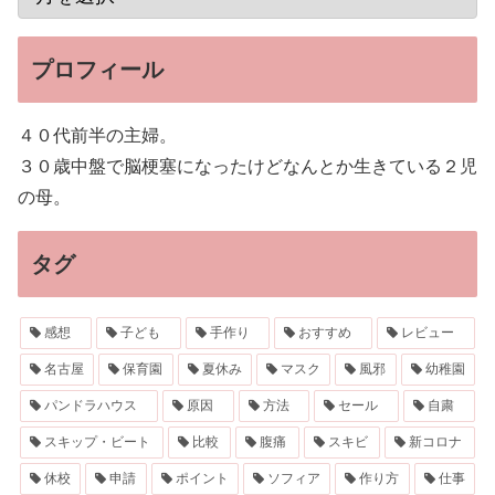
プロフィール
４０代前半の主婦。
３０歳中盤で脳梗塞になったけどなんとか生きている２児
の母。
タグ
感想
子ども
手作り
おすすめ
レビュー
名古屋
保育園
夏休み
マスク
風邪
幼稚園
パンドラハウス
原因
方法
セール
自粛
スキップ・ビート
比較
腹痛
スキビ
新コロナ
休校
申請
ポイント
ソフィア
作り方
仕事