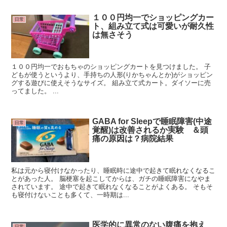
１００円均一でショッピングカー
日常
ト、組み立て式は可愛いが耐久性
は無さそう
１００円均一でおもちゃのショッピングカートを見つけました。 子
どもが使うというより、手持ちの人形(りかちゃんとか)がショッピン
グする遊びに使えそうなサイズ。 組み立て式カート。ダイソーに売
ってました。 ...
GABA for Sleepで睡眠障害(中途
日常
覚醒)は改善されるか実験 ＆頭
痛の原因は？病院結果
私は元から寝付けなかったり、睡眠時に途中で起きて眠れなくなるこ
とがあった人。 脳梗塞を起こしてからは、ガチの睡眠障害になやま
されています。 途中で起きて眠れなくなることがよくある。 そもそ
も寝付けないことも多くて、一時期は...
医学的に異常のない腹痛を抱え
日常