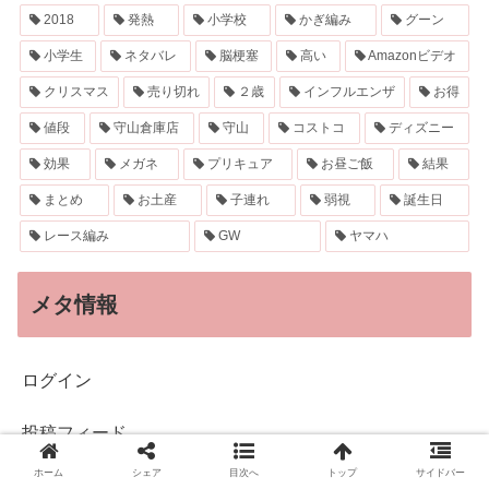
2018
発熱
小学校
かぎ編み
グーン
小学生
ネタバレ
脳梗塞
高い
Amazonビデオ
クリスマス
売り切れ
２歳
インフルエンザ
お得
値段
守山倉庫店
守山
コストコ
ディズニー
効果
メガネ
プリキュア
お昼ご飯
結果
まとめ
お土産
子連れ
弱視
誕生日
レース編み
GW
ヤマハ
メタ情報
ログイン
投稿フィード
ホーム
シェア
目次へ
トップ
サイドバー
コメントフィード