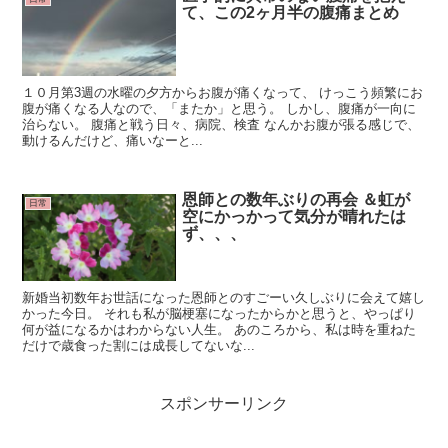
て、この2ヶ月半の腹痛まとめ
１０月第3週の水曜の夕方からお腹が痛くなって、 けっこう頻繁にお
腹が痛くなる人なので、「またか」と思う。 しかし、腹痛が一向に
治らない。 腹痛と戦う日々、病院、検査 なんかお腹が張る感じで、
動けるんだけど、痛いなーと...
恩師との数年ぶりの再会 ＆虹が
日常
空にかっかって気分が晴れたは
ず、、、
新婚当初数年お世話になった恩師とのすごーい久しぶりに会えて嬉し
かった今日。 それも私が脳梗塞になったからかと思うと、やっぱり
何が益になるかはわからない人生。 あのころから、私は時を重ねた
だけで歳食った割には成長してないな...
スポンサーリンク