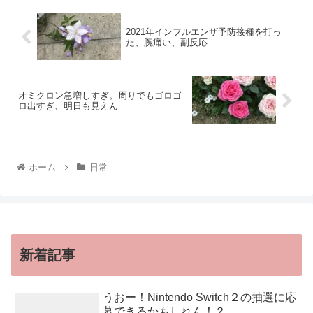
2021年インフルエンザ予防接種を打っ
た、腕痛い、副反応
オミクロン急増しすぎ。周りでもゴロゴ
ロ出すぎ、明日も見えん
ホーム
日常
新着記事
うおー！Nintendo Switch２の抽選に応
募できるかもしれん！？