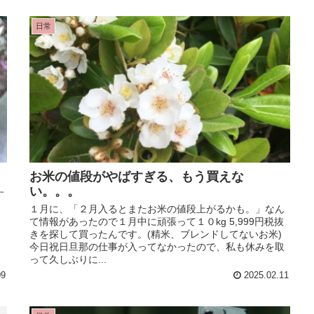
日常
お米の値段がやばすぎる、もう買えな
い。。。
す
、
１月に、「２月入るとまたお米の値段上がるかも。」なん
。
て情報があったので１月中に頑張って１０kg 5,999円税抜
きを探して買ったんです。(精米、ブレンドしてないお米)
今日祝日旦那の仕事が入ってなかったので、私も休みを取
って久しぶりに...
09
2025.02.11