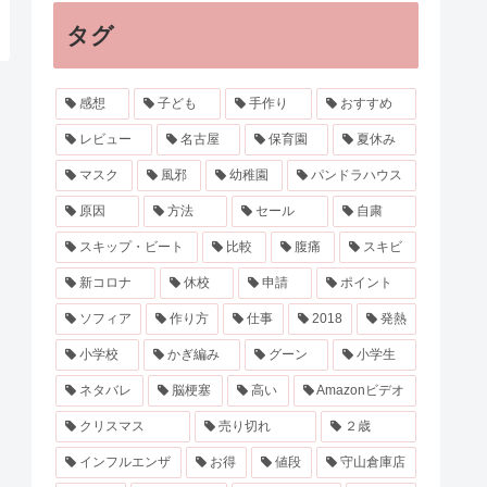
タグ
感想
子ども
手作り
おすすめ
レビュー
名古屋
保育園
夏休み
マスク
風邪
幼稚園
パンドラハウス
原因
方法
セール
自粛
スキップ・ビート
比較
腹痛
スキビ
新コロナ
休校
申請
ポイント
ソフィア
作り方
仕事
2018
発熱
小学校
かぎ編み
グーン
小学生
ネタバレ
脳梗塞
高い
Amazonビデオ
クリスマス
売り切れ
２歳
インフルエンザ
お得
値段
守山倉庫店