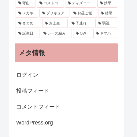
守山
コストコ
ディズニー
効果
メガネ
プリキュア
お昼ご飯
結果
まとめ
お土産
子連れ
弱視
誕生日
レース編み
GW
ヤマハ
メタ情報
ログイン
投稿フィード
コメントフィード
WordPress.org