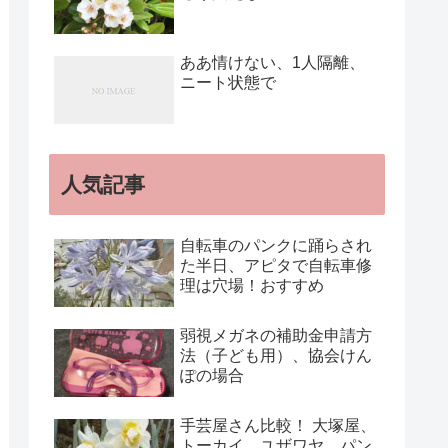
ああ情けない、1人隔離、
ニート状態で
人気記事
自転車のパンクに踊らされ
た半日、アピタで自転車修
理は穴場！おすすめ
弱視メガネの補助金申請方
法（子ども用）、協会けん
ぽの場合
手芸屋さん比較！ 大塚屋、
トーカイ、ユザワヤ、パン