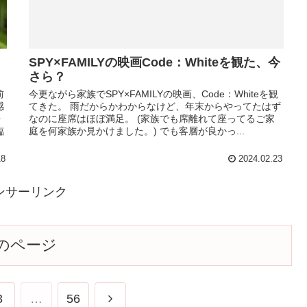
SPY×FAMILYの映画Code：Whiteを観た、今
さら？
今更ながら家族でSPY×FAMILYの映画、Code：Whiteを観
前
てきた。 雨だからかわからなけど、年末からやってたはず
感
なのに座席はほぼ満足。 (家族でも席離れて座ってるご家
を
庭を何家族か見かけました。) でも客層が良かっ...
臨
18
2024.02.23
ンサーリンク
のページ
3
…
56