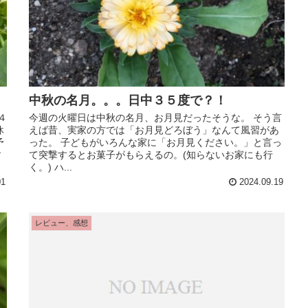
中秋の名月。。。日中３５度で？！
４
今週の火曜日は中秋の名月、お月見だったそうな。 そう言
休
えば昔、実家の方では「お月見どろぼう」なんて風習があ
予
った。 子どもがいろんな家に「お月見ください。」と言っ
す
て突撃するとお菓子がもらえるの。(知らないお家にも行
く。) ハ...
01
2024.09.19
レビュー、感想