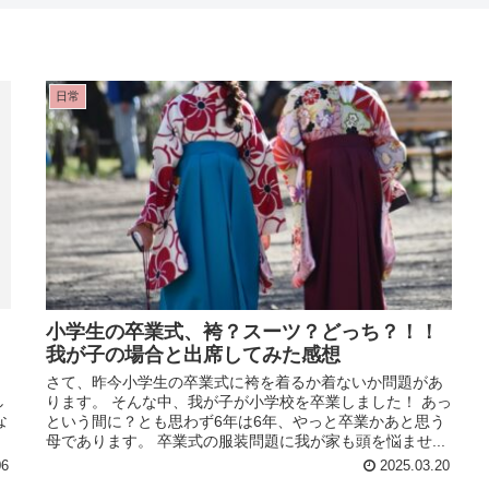
日常
小学生の卒業式、袴？スーツ？どっち？！！
我が子の場合と出席してみた感想
っ
さて、昨今小学生の卒業式に袴を着るか着ないか問題があ
し
ります。 そんな中、我が子が小学校を卒業しました！ あっ
な
という間に？とも思わず6年は6年、やっと卒業かあと思う
母であります。 卒業式の服装問題に我が家も頭を悩ませ...
06
2025.03.20