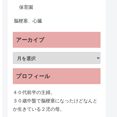
保育園
脳梗塞、心臓
アーカイブ
プロフィール
４０代前半の主婦。
３０歳中盤で脳梗塞になったけどなんと
か生きている２児の母。