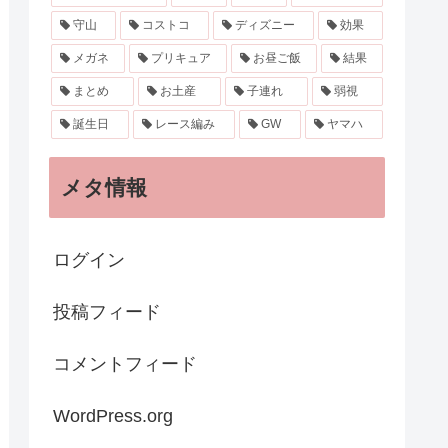
守山
コストコ
ディズニー
効果
メガネ
プリキュア
お昼ご飯
結果
まとめ
お土産
子連れ
弱視
誕生日
レース編み
GW
ヤマハ
メタ情報
ログイン
投稿フィード
コメントフィード
WordPress.org