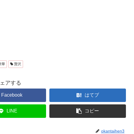
豪華
贅沢
ェアする
Facebook
はてブ
LINE
コピー
okantaihen3