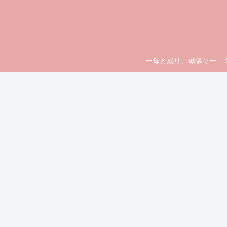
ー母と成り、母隣りー ２人