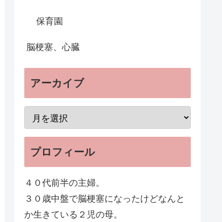
保育園
脳梗塞、心臓
アーカイブ
プロフィール
４０代前半の主婦。
３０歳中盤で脳梗塞になったけどなんと
か生きている２児の母。