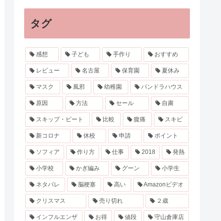
タグ
感想
子ども
手作り
おすすめ
レビュー
名古屋
保育園
夏休み
マスク
風邪
幼稚園
パンドラハウス
原因
方法
セール
自粛
スキップ・ビート
比較
腹痛
スキビ
新コロナ
休校
申請
ポイント
ソフィア
作り方
仕事
2018
発熱
小学校
かぎ編み
グーン
小学生
ネタバレ
脳梗塞
高い
Amazonビデオ
クリスマス
売り切れ
２歳
インフルエンザ
お得
値段
守山倉庫店