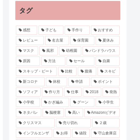
タグ
感想
子ども
手作り
おすすめ
レビュー
名古屋
保育園
夏休み
マスク
風邪
幼稚園
パンドラハウス
原因
方法
セール
自粛
スキップ・ビート
比較
腹痛
スキビ
新コロナ
休校
申請
ポイント
ソフィア
作り方
仕事
2018
発熱
小学校
かぎ編み
グーン
小学生
ネタバレ
脳梗塞
高い
Amazonビデオ
クリスマス
売り切れ
２歳
インフルエンザ
お得
値段
守山倉庫店