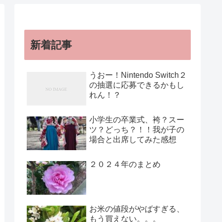
新着記事
うおー！Nintendo Switch２
の抽選に応募できるかもし
れん！？
小学生の卒業式、袴？スー
ツ？どっち？！！我が子の
場合と出席してみた感想
２０２４年のまとめ
お米の値段がやばすぎる、
もう買えない。。。