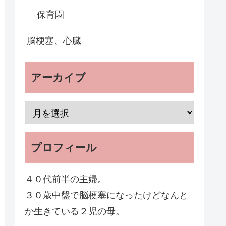
保育園
脳梗塞、心臓
アーカイブ
プロフィール
４０代前半の主婦。
３０歳中盤で脳梗塞になったけどなんと
か生きている２児の母。