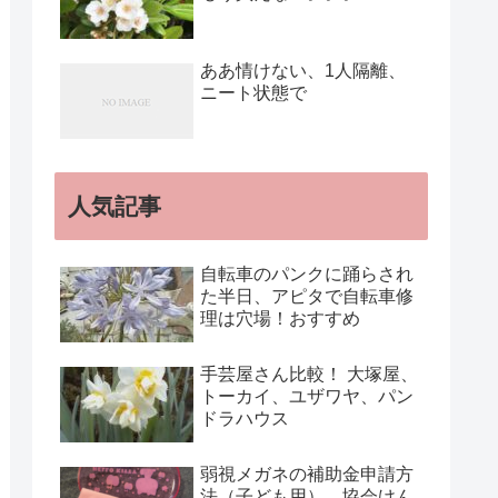
ああ情けない、1人隔離、
ニート状態で
人気記事
自転車のパンクに踊らされ
た半日、アピタで自転車修
理は穴場！おすすめ
手芸屋さん比較！ 大塚屋、
トーカイ、ユザワヤ、パン
ドラハウス
弱視メガネの補助金申請方
法（子ども用）、協会けん