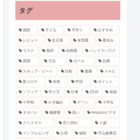
タグ
感想
子ども
手作り
おすすめ
レビュー
名古屋
保育園
夏休み
マスク
風邪
幼稚園
パンドラハウス
原因
方法
セール
自粛
スキップ・ビート
比較
腹痛
スキビ
新コロナ
休校
申請
ポイント
ソフィア
作り方
仕事
2018
発熱
小学校
かぎ編み
グーン
小学生
ネタバレ
脳梗塞
高い
Amazonビデオ
クリスマス
売り切れ
２歳
インフルエンザ
お得
値段
守山倉庫店