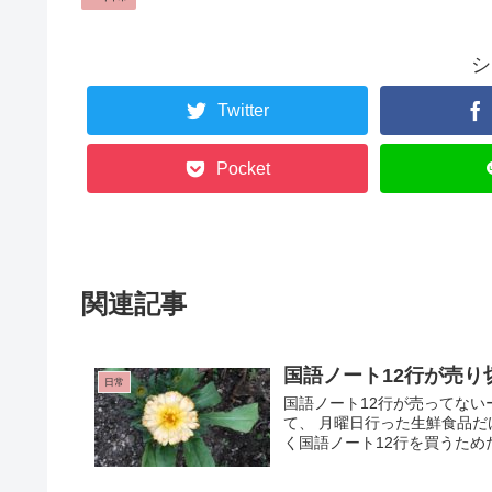
シ
Twitter
Pocket
関連記事
国語ノート12行が売
日常
国語ノート12行が売ってない
て、 月曜日行った生鮮食品
く国語ノート12行を買うためだ