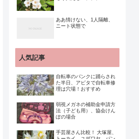
ああ情けない、1人隔離、
ニート状態で
人気記事
自転車のパンクに踊らされ
た半日、アピタで自転車修
理は穴場！おすすめ
弱視メガネの補助金申請方
法（子ども用）、協会けん
ぽの場合
手芸屋さん比較！ 大塚屋、
トーカイ、ユザワヤ、パン