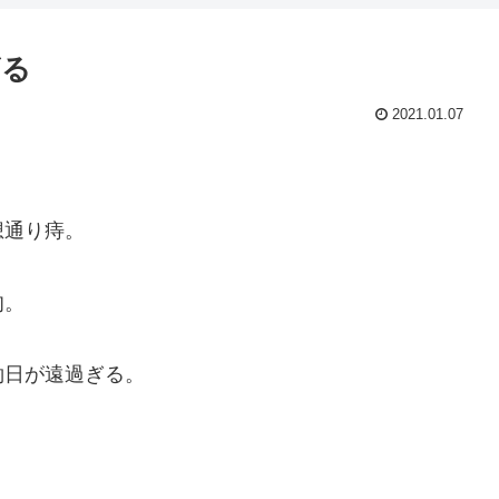
ざる
2021.01.07
想通り痔。
旬。
約日が遠過ぎる。