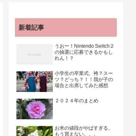
新着記事
うおー！Nintendo Switch２
の抽選に応募できるかもし
れん！？
小学生の卒業式、袴？スー
ツ？どっち？！！我が子の
場合と出席してみた感想
２０２４年のまとめ
お米の値段がやばすぎる、
もう買えない。。。