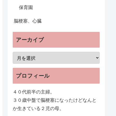
保育園
脳梗塞、心臓
アーカイブ
プロフィール
４０代前半の主婦。
３０歳中盤で脳梗塞になったけどなんと
か生きている２児の母。