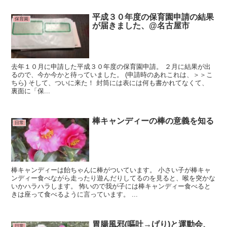
平成３０年度の保育園申請の結果
保育園
が届きました、@名古屋市
去年１０月に申請した平成３０年度の保育園申請。 ２月に結果が出
るので、今か今かと待っていました。 (申請時のあれこれは、＞＞こ
ちら) そして、ついに来た！ 封筒には表には何も書かれてなくて、
裏面に「保...
棒キャンディーの棒の意義を知る
日常
棒キャンディーは飴ちゃんに棒がついています。 小さい子が棒キャ
ンディー食べながら走ったり遊んだりしてるのを見ると、喉を突かな
いかハラハラします。 怖いので我が子には棒キャンディー食べると
きは座って食べるように言っています。 ...
胃腸風邪(嘔吐→げり)と運動会、
日常