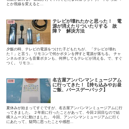
とか視線を変えると...
テレビが壊れたかと思った！ 電
日常
源が消えたりついたりする 故
障？ 解決方法
夕飯の時、テレビの電源をつけた子どもたちが、 「テレビが壊れ
た！」と言う。 リモコンで何かボタンを押すと電源が落ちる。 チャ
ンネルボタンも音量ボタンも、何押してもテレビが消える。で、すぐ
つく。 リモコ...
名古屋アンパンマンミュージアム
日常
に行ってきた！【持ち込みやお昼
ご飯、バースデーパック】
夏休みが始まってすぐですが、名古屋アンパンマンミュージアムに行
ってきました。 ２年前に行ったことがあって、今回２回目なので結
構スムーズに動けました。 今回、アンパンマンミュージアムに行く
にあたって、疑問に思ったことや感想...