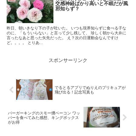
交感神経ばかり高いと不眠だが風
邪知らず？
昨日、朝いきなり下の子が吐いた。 いつも現界知らずに食べる子な
のに、「もういらない」と言って少し残して、 珍しく朝から大弁に
言ったなあと思った矢先だった。 え？次の日運動会なんですけ
ど。。。。 とりあ...
スポンサーリンク
でるとるアプリでぬりえのプリキュアが
飛び出る！記念写真も
バーガーキングのスモー燻ベーコン ワッ
パーを食べてみた感想、キングボックス
がお得