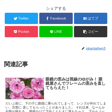
シェアする
Twitter
Facebook
はてブ
Pocket
LINE
コピー
okantaihen3
関連記事
眼鏡の歪みは視線のゆがみ！ 眼
日常
鏡屋さんでフレームの歪みを直し
てもらえた！
だいぶ前に、下の子に眼鏡に乗られてしまって、レンズが外れてしま
い、旦那に 直してもらったことがありました。 それ以来、なーんか
右眼が疲れる。 眼鏡かけて下向くとたまに落ちちゃう。 下から上へ