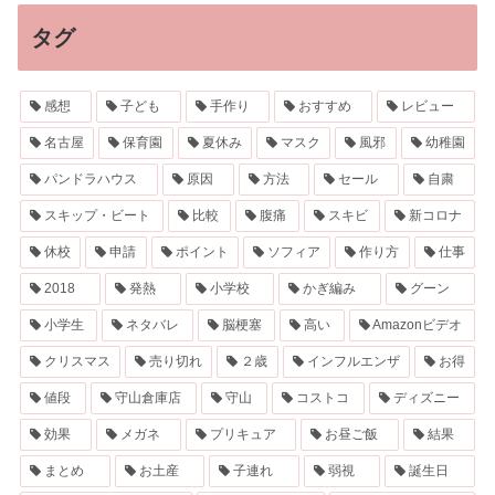
タグ
感想
子ども
手作り
おすすめ
レビュー
名古屋
保育園
夏休み
マスク
風邪
幼稚園
パンドラハウス
原因
方法
セール
自粛
スキップ・ビート
比較
腹痛
スキビ
新コロナ
休校
申請
ポイント
ソフィア
作り方
仕事
2018
発熱
小学校
かぎ編み
グーン
小学生
ネタバレ
脳梗塞
高い
Amazonビデオ
クリスマス
売り切れ
２歳
インフルエンザ
お得
値段
守山倉庫店
守山
コストコ
ディズニー
効果
メガネ
プリキュア
お昼ご飯
結果
まとめ
お土産
子連れ
弱視
誕生日