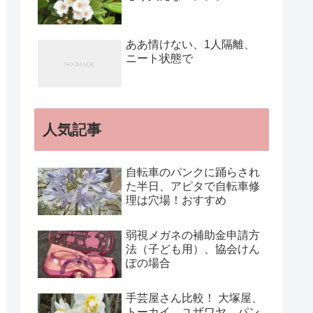
ああ情けない、1人隔離、
ニート状態で
人気記事
自転車のパンクに踊らされ
た半日、アピタで自転車修
理は穴場！おすすめ
弱視メガネの補助金申請方
法（子ども用）、協会けん
ぽの場合
手芸屋さん比較！ 大塚屋、
トーカイ、ユザワヤ、パン