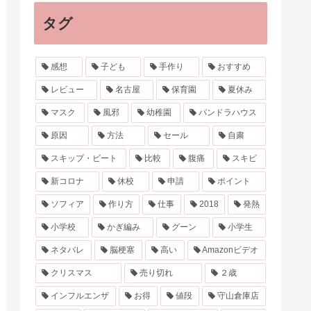
タグ
感想
子ども
手作り
おすすめ
レビュー
名古屋
保育園
夏休み
マスク
風邪
幼稚園
パンドラハウス
原因
方法
セール
自粛
スキップ・ビート
比較
腹痛
スキビ
新コロナ
休校
申請
ポイント
ソフィア
作り方
仕事
2018
発熱
小学校
かぎ編み
グーン
小学生
ネタバレ
脳梗塞
高い
Amazonビデオ
クリスマス
売り切れ
２歳
インフルエンザ
お得
値段
守山倉庫店