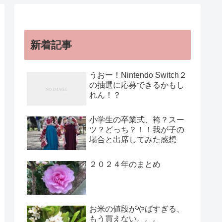
新着記事
うおー！Nintendo Switch２
の抽選に応募できるかもし
れん！？
小学生の卒業式、袴？スー
ツ？どっち？！！我が子の
場合と出席してみた感想
２０２４年のまとめ
お米の値段がやばすぎる、
もう買えない。。。