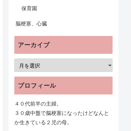
保育園
脳梗塞、心臓
アーカイブ
プロフィール
４０代前半の主婦。
３０歳中盤で脳梗塞になったけどなんと
か生きている２児の母。