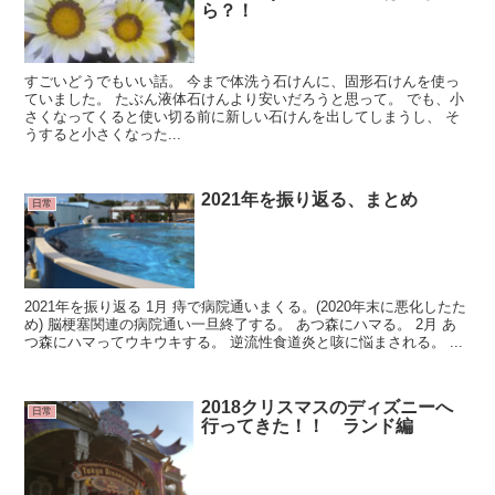
ら？！
すごいどうでもいい話。 今まで体洗う石けんに、固形石けんを使っ
ていました。 たぶん液体石けんより安いだろうと思って。 でも、小
さくなってくると使い切る前に新しい石けんを出してしまうし、 そ
うすると小さくなった...
2021年を振り返る、まとめ
日常
2021年を振り返る 1月 痔で病院通いまくる。(2020年末に悪化したた
め) 脳梗塞関連の病院通い一旦終了する。 あつ森にハマる。 2月 あ
つ森にハマってウキウキする。 逆流性食道炎と咳に悩まされる。 ...
2018クリスマスのディズニーへ
日常
行ってきた！！ ランド編