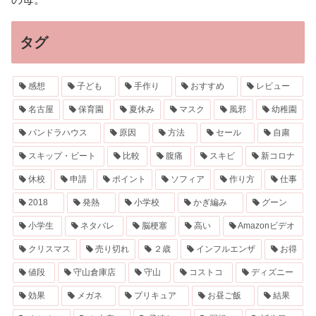
タグ
感想
子ども
手作り
おすすめ
レビュー
名古屋
保育園
夏休み
マスク
風邪
幼稚園
パンドラハウス
原因
方法
セール
自粛
スキップ・ビート
比較
腹痛
スキビ
新コロナ
休校
申請
ポイント
ソフィア
作り方
仕事
2018
発熱
小学校
かぎ編み
グーン
小学生
ネタバレ
脳梗塞
高い
Amazonビデオ
クリスマス
売り切れ
２歳
インフルエンザ
お得
値段
守山倉庫店
守山
コストコ
ディズニー
効果
メガネ
プリキュア
お昼ご飯
結果