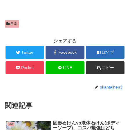
日常
シェアする
Twitter
Facebook
はてブ
Pocket
LINE
コピー
okantaihen3
関連記事
固形石けんvs液体石けん(ボディ
日常
ーソープ)、コスパ最強はどち