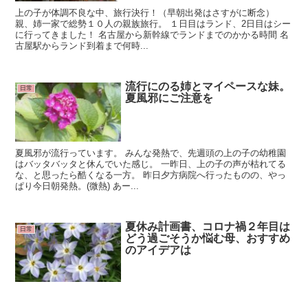
上の子が体調不良な中、旅行決行！（早朝出発はさすがに断念）
親、姉一家で総勢１０人の親族旅行。 １日目はランド、2日目はシー
に行ってきました！ 名古屋から新幹線でランドまでのかかる時間 名
古屋駅からランド到着まで何時...
流行にのる姉とマイペースな妹。
日常
夏風邪にご注意を
夏風邪が流行っています。 みんな発熱で、先週頭の上の子の幼稚園
はバッタバッタと休んでいた感じ。 一昨日、上の子の声が枯れてる
な、と思ったら酷くなる一方。 昨日夕方病院へ行ったものの、やっ
ぱり今日朝発熱。(微熱) あー...
夏休み計画書、コロナ禍２年目は
日常
どう過ごそうか悩む母、おすすめ
のアイデアは