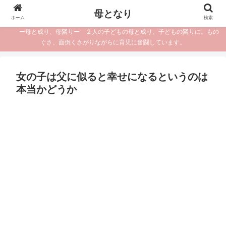
母となり
ホーム
検索
ー母と成り、母隣りー ２人の子どもの母と成り、子どもの隣りに。もの
ぐさ、面倒くさがりながらに育児に奮闘しています。
女の子は父に似ると幸せになるというのは
本当かどうか