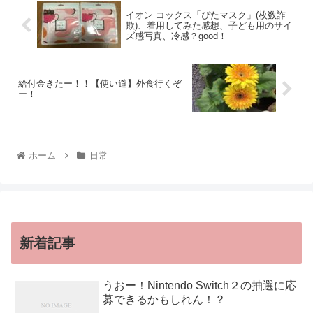
イオン コックス「ぴたマスク」(枚数詐
欺)、着用してみた感想、子ども用のサイ
ズ感写真、冷感？good！
給付金きたー！！【使い道】外食行くぞ
ー！
ホーム
日常
新着記事
うおー！Nintendo Switch２の抽選に応
募できるかもしれん！？