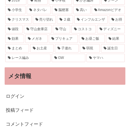
2018
発熱
小学校
かぎ編み
グーン
小学生
ネタバレ
脳梗塞
高い
Amazonビデオ
クリスマス
売り切れ
２歳
インフルエンザ
お得
値段
守山倉庫店
守山
コストコ
ディズニー
効果
メガネ
プリキュア
お昼ご飯
結果
まとめ
お土産
子連れ
弱視
誕生日
レース編み
GW
ヤマハ
メタ情報
ログイン
投稿フィード
コメントフィード