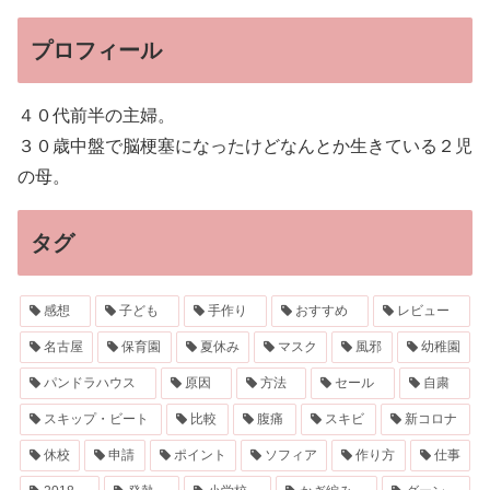
プロフィール
４０代前半の主婦。
３０歳中盤で脳梗塞になったけどなんとか生きている２児
の母。
タグ
感想
子ども
手作り
おすすめ
レビュー
名古屋
保育園
夏休み
マスク
風邪
幼稚園
パンドラハウス
原因
方法
セール
自粛
スキップ・ビート
比較
腹痛
スキビ
新コロナ
休校
申請
ポイント
ソフィア
作り方
仕事