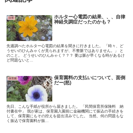
ホルター心電図の結果、、、自律
日常
神経失調症だったのかも？
先週調べたホルター心電図の結果を聞きに行きました。 「時々、ど
うせいのひんみゃくが見られますが、不整脈ではありません。」 と
のこと。 どうせいのひんみゃく？？？ 要は脈が早くなる時があるけ
ど問題ないと...
保育園料の支払いについて、面倒
保育園
だー(怒)
先日、こんな手紙が役所から届きました。 「民間保育所保険料 納
付書在中」 我が家は、保育園入園前に金融機関にて振込の手続きを
して、保育園にもその控えを提出済みでした。 当然、何の問題もな
く振込で保育園料が振...