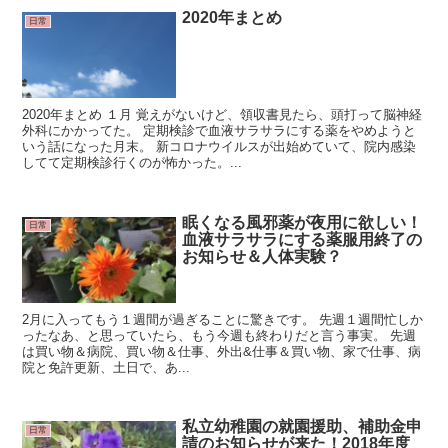
2020年まとめ
日常
2020年まとめ １月 覚えがないけど、領収書見たら、頭打って脳神経
外科にかかってた。 定期検診で血液サラサラにする薬をやめようと
いう話になった月末。 新コロナウイルスが出始めていて、院内感染
してて定期検診行くのが怖かった。...
眠くなる風邪薬が夜用に欲しい！
日常
血液サラサラにする薬服用終了の
お知らせ＆人体実験？
2月に入ってもう１週間が過ぎることに驚きです。 先週１週間忙しか
ったなあ、と思っていたら、もう今週も終わりだと言う事実。 先週
は買い物＆病院、買い物＆仕事、外出&仕事＆買い物、家で仕事、病
院と免許更新、土日で、あ...
私立幼稚園の就園援助、補助金申
日常
請のお知らせが来た！2018年度