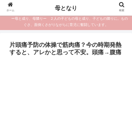
母となり
ホーム
検索
ー母と成り、母隣りー ２人の子どもの母と成り、子どもの隣りに。もの
ぐさ、面倒くさがりながらに育児に奮闘しています。
片頭痛予防の体操で筋肉痛？今の時期発熱
すると、アレかと思って不安。頭痛→腹痛