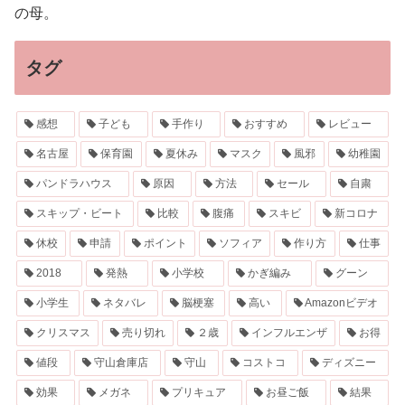
の母。
タグ
感想
子ども
手作り
おすすめ
レビュー
名古屋
保育園
夏休み
マスク
風邪
幼稚園
パンドラハウス
原因
方法
セール
自粛
スキップ・ビート
比較
腹痛
スキビ
新コロナ
休校
申請
ポイント
ソフィア
作り方
仕事
2018
発熱
小学校
かぎ編み
グーン
小学生
ネタバレ
脳梗塞
高い
Amazonビデオ
クリスマス
売り切れ
２歳
インフルエンザ
お得
値段
守山倉庫店
守山
コストコ
ディズニー
効果
メガネ
プリキュア
お昼ご飯
結果