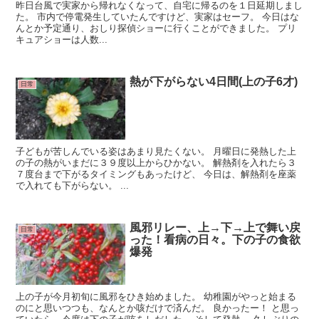
昨日台風で実家から帰れなくなって、自宅に帰るのを１日延期しまし
た。 市内で停電発生していたんですけど、実家はセーフ。 今日はな
んとか予定通り、おしり探偵ショーに行くことができました。 プリ
キュアショーは人数...
熱が下がらない4日間(上の子6才)
日常
子どもが苦しんでいる姿はあまり見たくない。 月曜日に発熱した上
の子の熱がいまだに３９度以上からひかない。 解熱剤を入れたら３
７度台まで下がるタイミングもあったけど、 今日は、解熱剤を座薬
で入れても下がらない。 ...
風邪リレー、上→下→上で舞い戻
日常
った！看病の日々。下の子の食欲
爆発
上の子が今月初旬に風邪をひき始めました。 幼稚園がやっと始まる
のにと思いつつも、なんとか咳だけで済んだ。 良かったー！ と思っ