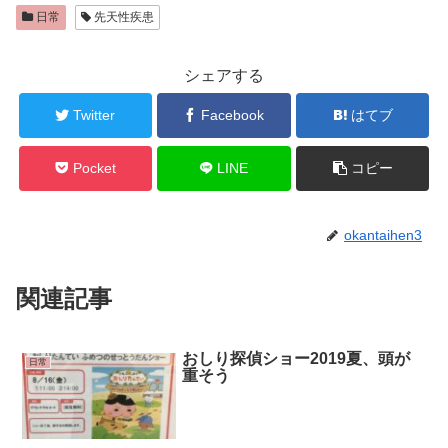
日常
先天性疾患
シェアする
Twitter
Facebook
はてブ
Pocket
LINE
コピー
okantaihen3
関連記事
おしり探偵ショー2019夏、頭が
日常
重そう