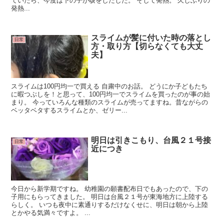
ていたら、今度は下の子が咳をしだした。 そして発熱。 久しぶりの
発熱...
スライムが髪に付いた時の落とし
日常
方・取り方【切らなくても大丈
夫】
スライムは100円均一で買える 自粛中のお話。 どうにか子どもたち
に暇つぶしを！と思って、100円均一でスライムを買ったのが事の始
まり。 今っていろんな種類のスライムが売ってますね。昔ながらの
ベッタベタするスライムとか、ゼリー...
明日は引きこもり、台風２１号接
日常
近につき
今日から新学期ですね。 幼稚園の願書配布日でもあったので、下の
子用にもらってきました。 明日は台風２１号が東海地方に上陸する
らしく。 いつも夜中に素通りするだけなくせに、明日は朝から上陸
とかやる気満々ですよ。 ...