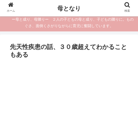
母となり
ホーム
検索
ー母と成り、母隣りー ２人の子どもの母と成り、子どもの隣りに。もの
ぐさ、面倒くさがりながらに育児に奮闘しています。
先天性疾患の話、３０歳超えてわかること
もある