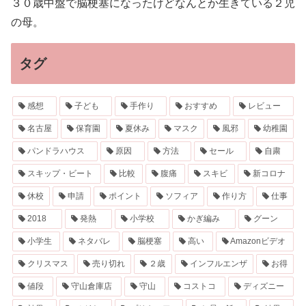
３０歳中盤で脳梗塞になったけどなんとか生きている２児
の母。
タグ
感想
子ども
手作り
おすすめ
レビュー
名古屋
保育園
夏休み
マスク
風邪
幼稚園
パンドラハウス
原因
方法
セール
自粛
スキップ・ビート
比較
腹痛
スキビ
新コロナ
休校
申請
ポイント
ソフィア
作り方
仕事
2018
発熱
小学校
かぎ編み
グーン
小学生
ネタバレ
脳梗塞
高い
Amazonビデオ
クリスマス
売り切れ
２歳
インフルエンザ
お得
値段
守山倉庫店
守山
コストコ
ディズニー