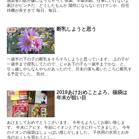
感染者の数が嫌になっちゃって 休園、学級閉鎖、仕事にいけないよ
家計がピンチだ、どうしたもんか 陽性にならないだけマシか、自宅
待機が長すぎて 毎日、毎日...
断乳しようと思う
育児
一歳半の下の子の断乳をそろそろしようと思っています。 上の子が
一歳半まで授乳してたので、じゃあ下の子も一歳半までかな、と。
引っ越しやらなんやらがあったので、月末の落ち着いたころに断乳す
る予定でした。 気付...
2019あけおめことよろ、福袋は
日常
年末が狙い目
あけましておめでとうございます。 今年もよろしくお願い致しま
す。 年末にアピタ、年始にイオンとアピタに行ってきました。 今年
のイオンの福袋はしょっぱい感じがしました。 子供用の水筒とお弁
当のセットを買おうとし...