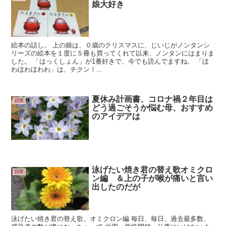
娘大好き
絵本の話し。 上の娘は、０歳のクリスマスに、じいじがノンタンシ
リーズの絵本を１度に５冊も買ってくれて以来、ノンタンにはまりま
した。 「はっくしょん」が1番好きで、今でも読んでますね。 「ほ
わほわほわわ」は、チクン！...
夏休み計画書、コロナ禍２年目は
日常
どう過ごそうか悩む母、おすすめ
のアイデアは
泳げたい焼き君の替え歌オミクロ
日常
ン編 ＆上の子が喉が痛いと言い
出したのだが
泳げたい焼き君の替え歌、オミクロン編 毎日、毎日、過去最多数、