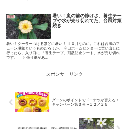
暑い！嵐の前の静けさ、養生テー
日常
プや水が売り切れてた、台風対策
続き
暑い！クーラーつけるほどに暑い！ １０月なのに。これは台風のフ
ェーン現象というものだろうか。 今日ホームセンターに買い出しに
行ったら、入り口に 「養生テープ、飛散防止シート、水が売り切れ
です。」 と張り紙があ...
スポンサーリンク
グーンのポイントでドーナツが貰える！
キャンペーン第３弾〜１２／２５
風邪の流行最先端、咳か胃腸風邪か