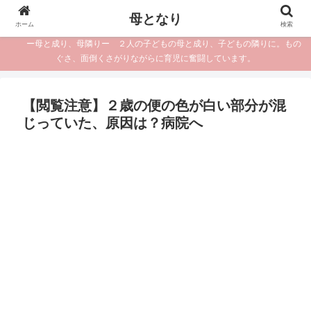
母となり
ホーム
検索
ー母と成り、母隣りー ２人の子どもの母と成り、子どもの隣りに。もの
ぐさ、面倒くさがりながらに育児に奮闘しています。
【閲覧注意】２歳の便の色が白い部分が混
じっていた、原因は？病院へ