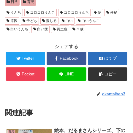
日常
育児
うんち
コロコロうんこ
コロコロうんち
便
便秘
原因
子ども
混じる
白い
白いうんこ
白いうんち
白い便
黄土色
２歳
シェアする
Twitter
Facebook
はてブ
Pocket
LINE
コピー
okantaihen3
関連記事
絵本、だるまさんシリーズ、下の
育児