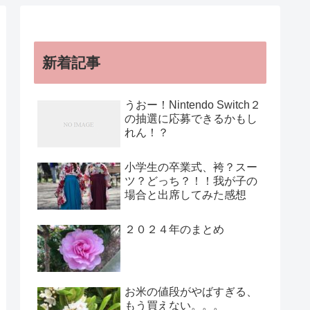
新着記事
うおー！Nintendo Switch２
の抽選に応募できるかもし
れん！？
小学生の卒業式、袴？スー
ツ？どっち？！！我が子の
場合と出席してみた感想
２０２４年のまとめ
お米の値段がやばすぎる、
もう買えない。。。