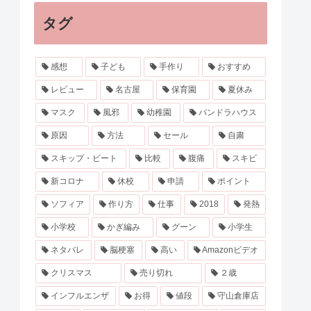
タグ
感想
子ども
手作り
おすすめ
レビュー
名古屋
保育園
夏休み
マスク
風邪
幼稚園
パンドラハウス
原因
方法
セール
自粛
スキップ・ビート
比較
腹痛
スキビ
新コロナ
休校
申請
ポイント
ソフィア
作り方
仕事
2018
発熱
小学校
かぎ編み
グーン
小学生
ネタバレ
脳梗塞
高い
Amazonビデオ
クリスマス
売り切れ
２歳
インフルエンザ
お得
値段
守山倉庫店