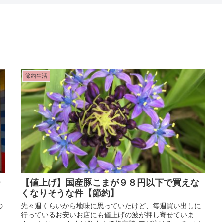
節約生活
ー
【値上げ】国産豚こまが９８円以下で買えな
くなりそうな件【節約】
の
先々週くらいから地味に思っていたけど、毎週買い出しに
、
行っているお安いお店にも値上げの波が押し寄せていま