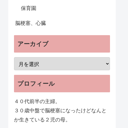
保育園
脳梗塞、心臓
アーカイブ
プロフィール
４０代前半の主婦。
３０歳中盤で脳梗塞になったけどなんと
か生きている２児の母。