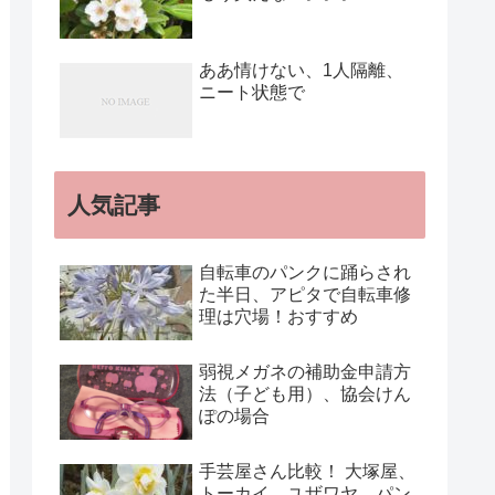
ああ情けない、1人隔離、
ニート状態で
人気記事
自転車のパンクに踊らされ
た半日、アピタで自転車修
理は穴場！おすすめ
弱視メガネの補助金申請方
法（子ども用）、協会けん
ぽの場合
手芸屋さん比較！ 大塚屋、
トーカイ、ユザワヤ、パン