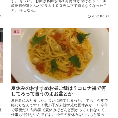
と
す。 キツい。 お肉は豚肉も価格高騰 何が泣けるって、国
く
産豚肉がほとんどグラム１００円以下で買えなくなったこ
と。 今日なん...
25
2022.07.30
日常
夏休みのおすすめお昼ご飯は？コロナ禍で何
してろって言うのよお盆とか
夏休みに入りました。ついに来てしまった。 でも、今年で
嬉
終わりなんです！！我が子が未就学児な夏休みが！！ 今年
昼
で最後だ！ 幼稚園で夏休みほどんど預かってくれなくて、
仕事も行けないんですよ。 今年の夏休みはいつもと違っ