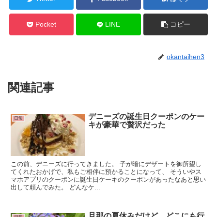
Pocket
LINE
コピー
okantaihen3
関連記事
デニーズの誕生日クーポンのケー
日常
キが豪華で贅沢だった
この前、デニーズに行ってきました。 子が暗にデザートを御所望し
てくれたおかげで、私もご相伴に預かることになって、 そういやス
マホアプリのクーポンに誕生日ケーキのクーポンがあったなあと思い
出して頼んでみた。 どんなケ...
旦那の夏休みだけど、どこにも行