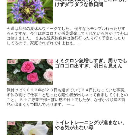
日常
けずダラダラな数日間
今週は旦那の夏休みウィークでした。 例年ならモンプル行ったりす
るんですが、今年は新コロナが感染爆発してくれているおかげで外出
は控えました。 まあ友達家族数件は旅行行ったり行く予定だったり
してるので、家庭それぞれですよねえ。 ...
オミクロン急増しすぎ。周りでも
日常
ゴロゴロ出すぎ、明日も見えん
気付けば２０２２年が２３日も過ぎていて２４日になっていた事実。
冬休み明けて仕事！と思ったら陽性者が出ちゃって自粛してくれとの
こと。 久々に専業主婦っぽい感の日々でしたが、なぜか片頭痛の前
兆が出まくりで凹んでおります。 一...
トイレトレーニングが進まない、
日常
やる気が出ない母