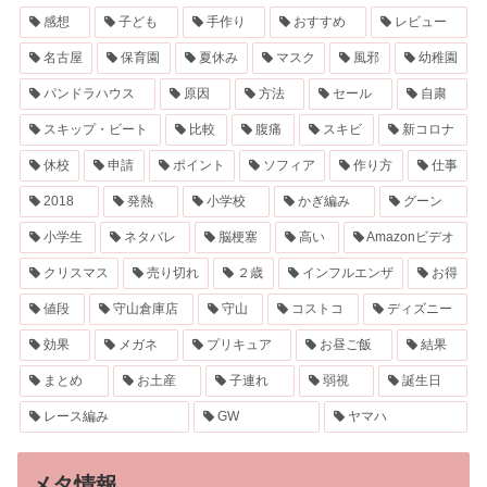
感想
子ども
手作り
おすすめ
レビュー
名古屋
保育園
夏休み
マスク
風邪
幼稚園
パンドラハウス
原因
方法
セール
自粛
スキップ・ビート
比較
腹痛
スキビ
新コロナ
休校
申請
ポイント
ソフィア
作り方
仕事
2018
発熱
小学校
かぎ編み
グーン
小学生
ネタバレ
脳梗塞
高い
Amazonビデオ
クリスマス
売り切れ
２歳
インフルエンザ
お得
値段
守山倉庫店
守山
コストコ
ディズニー
効果
メガネ
プリキュア
お昼ご飯
結果
まとめ
お土産
子連れ
弱視
誕生日
レース編み
GW
ヤマハ
メタ情報