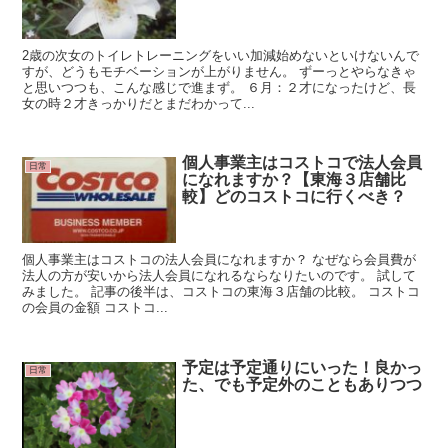
2歳の次女のトイレトレーニングをいい加減始めないといけないんで
すが、どうもモチベーションが上がりません。 ずーっとやらなきゃ
と思いつつも、こんな感じで進まず。 ６月：２才になったけど、長
女の時２才きっかりだとまだわかって...
個人事業主はコストコで法人会員
日常
になれますか？【東海３店舗比
較】どのコストコに行くべき？
個人事業主はコストコの法人会員になれますか？ なぜなら会員費が
法人の方が安いから法人会員になれるならなりたいのです。 試して
みました。 記事の後半は、コストコの東海３店舗の比較。 コストコ
の会員の金額 コストコ...
予定は予定通りにいった！良かっ
日常
た、でも予定外のこともありつつ