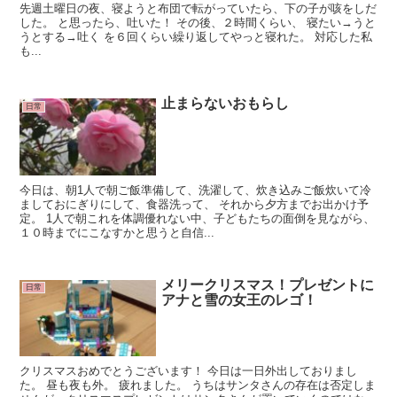
先週土曜日の夜、寝ようと布団で転がっていたら、下の子が咳をしだ
した。 と思ったら、吐いた！ その後、２時間くらい、 寝たい→うと
うとする→吐く を６回くらい繰り返してやっと寝れた。 対応した私
も...
止まらないおもらし
日常
今日は、朝1人で朝ご飯準備して、洗濯して、炊き込みご飯炊いて冷
ましておにぎりにして、食器洗って、 それから夕方までお出かけ予
定。 1人で朝これを体調優れない中、子どもたちの面倒を見ながら、
１０時までにこなすかと思うと自信...
メリークリスマス！プレゼントに
日常
アナと雪の女王のレゴ！
クリスマスおめでとうございます！ 今日は一日外出しておりまし
た。 昼も夜も外。 疲れました。 うちはサンタさんの存在は否定しま