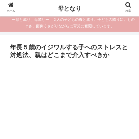
母となり
ホーム
検索
ー母と成り、母隣りー ２人の子どもの母と成り、子どもの隣りに。もの
ぐさ、面倒くさがりながらに育児に奮闘しています。
年長５歳のイジワルする子へのストレスと
対処法、親はどこまで介入すべきか