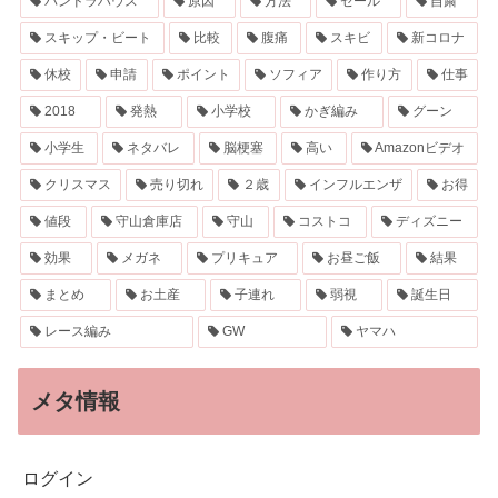
パンドラハウス
原因
方法
セール
自粛
スキップ・ビート
比較
腹痛
スキビ
新コロナ
休校
申請
ポイント
ソフィア
作り方
仕事
2018
発熱
小学校
かぎ編み
グーン
小学生
ネタバレ
脳梗塞
高い
Amazonビデオ
クリスマス
売り切れ
２歳
インフルエンザ
お得
値段
守山倉庫店
守山
コストコ
ディズニー
効果
メガネ
プリキュア
お昼ご飯
結果
まとめ
お土産
子連れ
弱視
誕生日
レース編み
GW
ヤマハ
メタ情報
ログイン