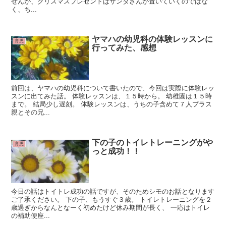
せんが、クリスマスプレゼントはサンタさんが置いていくのではな
く、ち...
ヤマハの幼児科の体験レッスンに
育児
行ってみた、感想
前回は、ヤマハの幼児科について書いたので、今回は実際に体験レッ
スンに出てみた話。 体験レッスンは、１５時から。 幼稚園は１５時
まで。 結局少し遅刻。 体験レッスンは、うちの子含めて７人プラス
親とその兄...
下の子のトイレトレーニングがや
育児
っと成功！！
今日の話はトイトレ成功の話ですが、そのためシモのお話となります
ご了承ください。 下の子、もうすぐ３歳。 トイレトレーニングを２
歳過ぎからなんとなーく初めたけど休み期間が長く、 一応はトイレ
の補助便座...