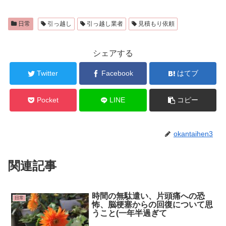
日常
引っ越し
引っ越し業者
見積もり依頼
シェアする
Twitter
Facebook
はてブ
Pocket
LINE
コピー
okantaihen3
関連記事
時間の無駄遣い、片頭痛への恐
日常
怖、脳梗塞からの回復について思
うこと(一年半過ぎて