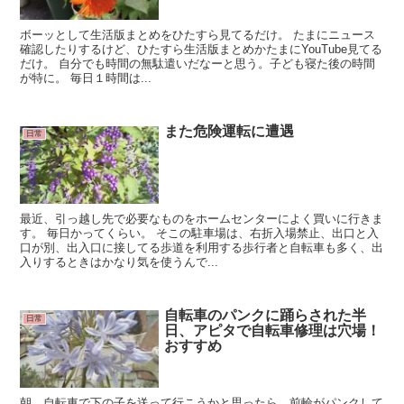
ボーッとして生活版まとめをひたすら見てるだけ。 たまにニュース
確認したりするけど、ひたすら生活版まとめかたまにYouTube見てる
だけ。 自分でも時間の無駄遣いだなーと思う。子ども寝た後の時間
が特に。 毎日１時間は...
また危険運転に遭遇
日常
最近、引っ越し先で必要なものをホームセンターによく買いに行きま
す。 毎日かってくらい。 そこの駐車場は、右折入場禁止、出口と入
口が別、出入口に接してる歩道を利用する歩行者と自転車も多く、出
入りするときはかなり気を使うんで...
自転車のパンクに踊らされた半
日常
日、アピタで自転車修理は穴場！
おすすめ
朝、自転車で下の子を送って行こうかと思ったら、前輪がパンクして