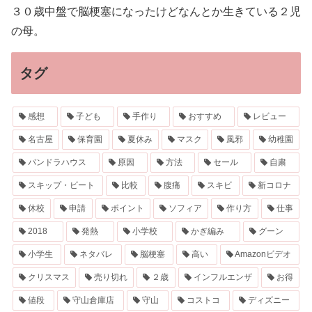
３０歳中盤で脳梗塞になったけどなんとか生きている２児
の母。
タグ
感想
子ども
手作り
おすすめ
レビュー
名古屋
保育園
夏休み
マスク
風邪
幼稚園
パンドラハウス
原因
方法
セール
自粛
スキップ・ビート
比較
腹痛
スキビ
新コロナ
休校
申請
ポイント
ソフィア
作り方
仕事
2018
発熱
小学校
かぎ編み
グーン
小学生
ネタバレ
脳梗塞
高い
Amazonビデオ
クリスマス
売り切れ
２歳
インフルエンザ
お得
値段
守山倉庫店
守山
コストコ
ディズニー