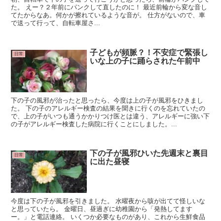
た。 えー？２年前にパンクして直したのに！ 最近前輪から変な音し
てたからなあ。何かが擦れているような音が。 仕方がないので、車
で送って行って、自転車屋さ...
子どもが頻脈？！不安症で緊張し
日常
いな上の子に踊らされた午前中
下の子の風邪が治ったと思ったら、今度は上の子が風邪をひきまし
た。 下の子のアレルギー検査の結果を聞きに行くのを忘れていたの
で、上の子がいつも通うかかりつけ医とは違う、アレルギーに強い下
の子がアレルギー検査した病院に行くことにしました。...
下の子が風邪ひいた先週末と裏目
日常
に出た昼寝
今度は下の子が風邪を引きました。 水曜夜から咳が出てて怪しいな
と思っていたら。 金曜日、昼過ぎに幼稚園から「発熱してます
ー。」と電話連絡。 いくつか必要なものがあり、これから生鮮食品