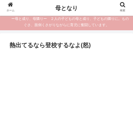
母となり
ホーム
検索
ー母と成り、母隣りー ２人の子どもの母と成り、子どもの隣りに。もの
ぐさ、面倒くさがりながらに育児に奮闘しています。
熱出てるなら登校するなよ(怒)