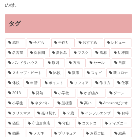
の母。
タグ
感想
子ども
手作り
おすすめ
レビュー
名古屋
保育園
夏休み
マスク
風邪
幼稚園
パンドラハウス
原因
方法
セール
自粛
スキップ・ビート
比較
腹痛
スキビ
新コロナ
休校
申請
ポイント
ソフィア
作り方
仕事
2018
発熱
小学校
かぎ編み
グーン
小学生
ネタバレ
脳梗塞
高い
Amazonビデオ
クリスマス
売り切れ
２歳
インフルエンザ
お得
値段
守山倉庫店
守山
コストコ
ディズニー
効果
メガネ
プリキュア
お昼ご飯
結果