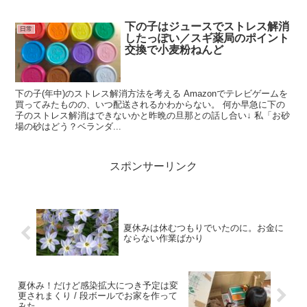
下の子はジュースでストレス解消
日常
したっぽい／スギ薬局のポイント
交換で小麦粉ねんど
下の子(年中)のストレス解消方法を考える Amazonでテレビゲームを
買ってみたものの、いつ配送されるかわからない。 何か早急に下の
子のストレス解消はできないかと昨晩の旦那との話し合い↓ 私「お砂
場の砂はどう？ベランダ...
スポンサーリンク
夏休みは休むつもりでいたのに。お金に
ならない作業ばかり
夏休み！だけど感染拡大につき予定は変
更されまくり / 段ボールでお家を作って
みた