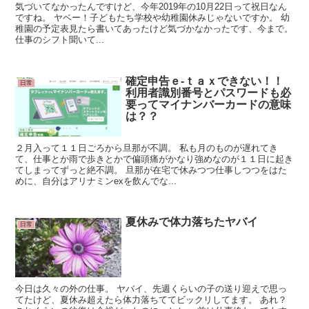
気づいてなかったんですけど、今年2019年の10月22日って祝日なん
ですね。 ヤベー！子どもたち学校や幼稚園休みじゃないですか。 幼
稚園の予定表見たら書いてあったけど気づかなかったです、今まで。
仕事のシフト聞いて...
確定申告ｅ-ｔａｘできない！！
日常
利用者識別番号とパスワードも必
要ってマイナンバーカードの意味
は？？
２月入って１１日ごろから旦那が不調。 私も月のものが遅れてき
て、仕事とか雨で歩きとかで偏頭痛がかなり強めなのが１１日に起き
てしまってずっと絶不調。 旦那が在宅で休みつつ仕事しつつをはた
めに、自分はアリナミンexを飲んでな...
夏休みで体力落ちたヤバイ
日常
今日は久々の外の仕事。 ヤバイ、先週くらいの子の送り迎えで思っ
てたけど、夏休み超えたら体力落ちててビックリしてます。 あれ？