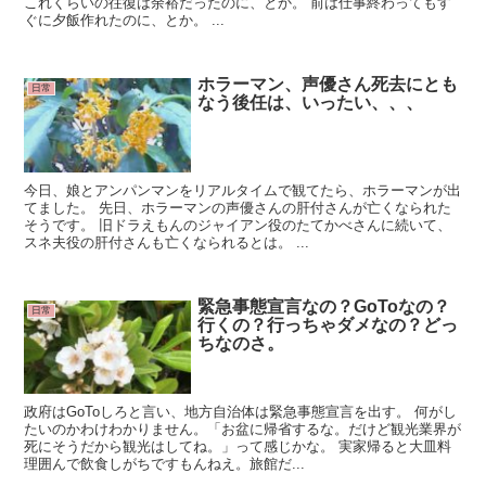
これくらいの往復は余裕だったのに、とか。 前は仕事終わってもす
ぐに夕飯作れたのに、とか。 ...
ホラーマン、声優さん死去にとも
日常
なう後任は、いったい、、、
今日、娘とアンパンマンをリアルタイムで観てたら、ホラーマンが出
てました。 先日、ホラーマンの声優さんの肝付さんが亡くなられた
そうです。 旧ドラえもんのジャイアン役のたてかべさんに続いて、
スネ夫役の肝付さんも亡くなられるとは。 ...
緊急事態宣言なの？GoToなの？
日常
行くの？行っちゃダメなの？どっ
ちなのさ。
政府はGoToしろと言い、地方自治体は緊急事態宣言を出す。 何がし
たいのかわけわかりません。「お盆に帰省するな。だけど観光業界が
死にそうだから観光はしてね。」って感じかな。 実家帰ると大皿料
理囲んで飲食しがちですもんねえ。旅館だ...