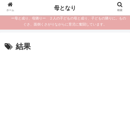
母となり
ホーム
検索
ー母と成り、母隣りー ２人の子どもの母と成り、子どもの隣りに。もの
ぐさ、面倒くさがりながらに育児に奮闘しています。
結果