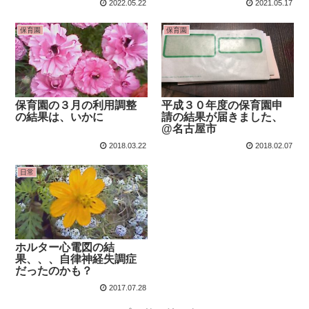
2022.05.22
2021.05.17
保育園
保育園
保育園の３月の利用調整
平成３０年度の保育園申
の結果は、いかに
請の結果が届きました、
@名古屋市
2018.03.22
2018.02.07
日常
ホルター心電図の結
果、、、自律神経失調症
だったのかも？
2017.07.28