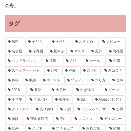
の母。
タグ
感想
子ども
手作り
おすすめ
レビュー
名古屋
保育園
夏休み
マスク
風邪
幼稚園
パンドラハウス
原因
方法
セール
自粛
スキップ・ビート
比較
腹痛
スキビ
新コロナ
休校
申請
ポイント
ソフィア
作り方
仕事
2018
発熱
小学校
かぎ編み
グーン
小学生
ネタバレ
脳梗塞
高い
Amazonビデオ
クリスマス
売り切れ
２歳
インフルエンザ
お得
値段
守山倉庫店
守山
コストコ
ディズニー
効果
メガネ
プリキュア
お昼ご飯
結果