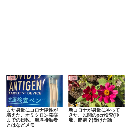
日常
日常
また身近にコロナ陽性が
新コロナが身近にやって
増えた、オミクロン発症
きた、民間のpcr検査(唾
までの日数、濃厚接触者
液、簡易？)受けた話
とはなどメモ