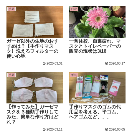
手芸
日常
ガーゼ以外の生地のおす
一斉休校、自粛疲れ、マ
すめは？【手作りマス
スクとトイレペーパーの
ク】洗えるフィルターの
販売の現状は3/16
使い心地
2020.03.31
2020.03.17
手芸
手芸
【作ってみた】ガーゼマ
手作りマスクのゴムの代
スクを３種類手作りして
用品を考える、平ゴム、
みた、簡単な作り方はど
ヘアゴムなど、、、
れ？
2020.03.11
2020.03.05