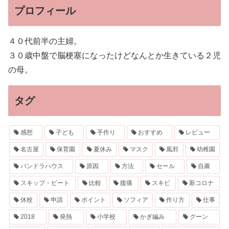
プロフィール
４０代前半の主婦。
３０歳中盤で脳梗塞になったけどなんとか生きている２児
の母。
タグ
感想
子ども
手作り
おすすめ
レビュー
名古屋
保育園
夏休み
マスク
風邪
幼稚園
パンドラハウス
原因
方法
セール
自粛
スキップ・ビート
比較
腹痛
スキビ
新コロナ
休校
申請
ポイント
ソフィア
作り方
仕事
2018
発熱
小学校
かぎ編み
グーン