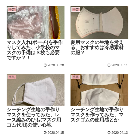
手芸
手芸
マスク入れ(ポーチ)を手作
夏用マスクの生地を考え
りしてみた、小学校のマ
る、おすすめは冷感素材
スクの予備は３枚も必要
の服？
ですか？！
2020.05.28
2020.05.11
手芸
手芸
シーチング生地の手作り
シーチング生地で手作り
マスクを使ってみた、レ
マスクを作ってみた、マ
ース編みのひも(マスク用
スクゴムの使用感とか
ゴム代用)の使い心地
2020.04.15
2020.04.13