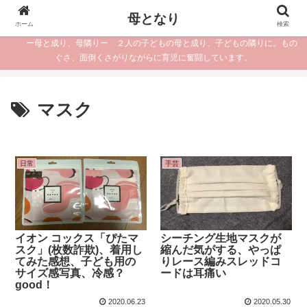
母となり
ホーム
検索
ー母と成り、母隣りー ２人の子どもの母と成り、子どもの隣りに。もの
ぐさ、面倒くさがりながらに育児に奮闘しています。
マスク
日常
手芸
イオン コックス「ぴたマ
シーチング生地マスクが
スク」(枚数詐欺)、着用し
縮んだ気がする、やっぱ
てみた感想、子ども用の
りレース編みスレッドコ
サイズ感写真、冷感？
ードは耳痛い
good！
2020.06.23
2020.05.30