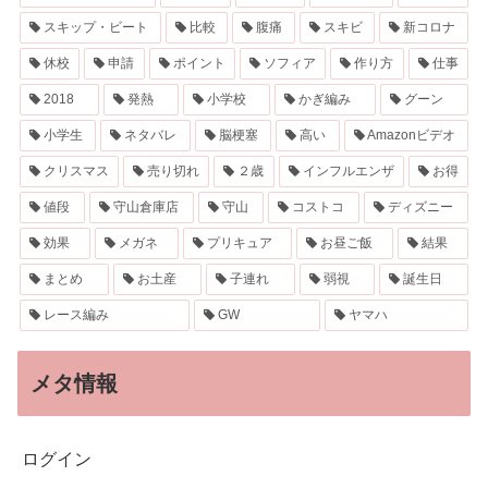
スキップ・ビート
比較
腹痛
スキビ
新コロナ
休校
申請
ポイント
ソフィア
作り方
仕事
2018
発熱
小学校
かぎ編み
グーン
小学生
ネタバレ
脳梗塞
高い
Amazonビデオ
クリスマス
売り切れ
２歳
インフルエンザ
お得
値段
守山倉庫店
守山
コストコ
ディズニー
効果
メガネ
プリキュア
お昼ご飯
結果
まとめ
お土産
子連れ
弱視
誕生日
レース編み
GW
ヤマハ
メタ情報
ログイン