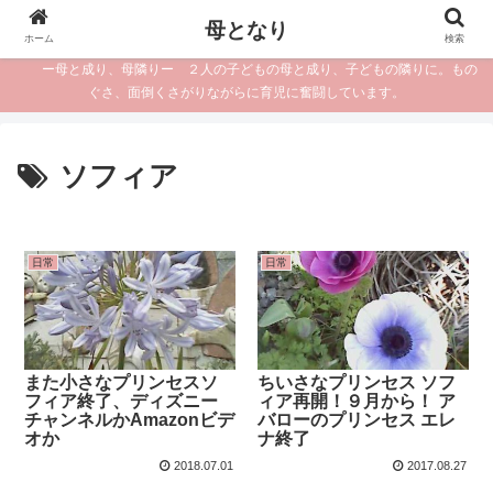
母となり
ホーム
検索
ー母と成り、母隣りー ２人の子どもの母と成り、子どもの隣りに。もの
ぐさ、面倒くさがりながらに育児に奮闘しています。
ソフィア
日常
日常
また小さなプリンセスソ
ちいさなプリンセス ソフ
フィア終了、ディズニー
ィア再開！９月から！ ア
チャンネルかAmazonビデ
バローのプリンセス エレ
オか
ナ終了
2018.07.01
2017.08.27