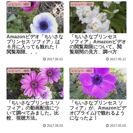
レビュー、感想
レビュー、感想
Amazonビデオ「ちいさな
「ちいさなプリンセス
プリンセス ソフィア」は
ソフィア」Amazonビデオ
６月に入っても観れた！
の閲覧期限について。閲
閲覧期限、、、
覧期間の見方、調べ方
2017.06.01
2017.05.12
レビュー、感想
レビュー、感想
「ちいさなプリンセス ソ
「ちいさなプリンセス ソ
フィア」の動画配信につ
フィア」が、Amazonビデ
いて調べてみました。比
オ(プライム)で観れるよう
較、視聴方法。
になったよ！
2017.05.03
2017.05.02