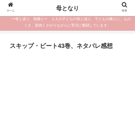
母となり
ホーム
検索
ー母と成り、母隣りー ２人の子どもの母と成り、子どもの隣りに。もの
ぐさ、面倒くさがりながらに育児に奮闘しています。
スキップ・ビート43巻、ネタバレ感想