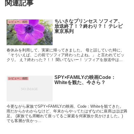
関連記事
ちいさなプリンセス ソフィア、
レビュー、感想
放送終了！？終わり？！ テレビ
東京系列
春休みを利用して、実家に帰ってきました。 母と話していた時に、
「そういえば、この前でソフィア終わったよね。」 と言われてビッ
クリ。 え？終わった？！！ 聞いてないー！ ソフィアを放送中は...
SPY×FAMILYの映画Code：
レビュー、感想
Whiteを観た、今さら？
今更ながら家族でSPY×FAMILYの映画、Code：Whiteを観てきた。
雨だからかわからなけど、年末からやってたはずなのに座席はほぼ満
足。 (家族でも席離れて座ってるご家庭を何家族か見かけました。)
でも客層が良かっ...