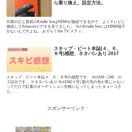
ら乗り換え。設定方法。
旦那のひと昔前のKindle fireはHDMIが接続できるので、よくテレビに
接続してAmazonビデオを見てました。 今のKindle fireにはHDMI端子
がないんですよね。 おそらくfire TV スティ...
スキップ・ビート本誌(４、６、
レビュー、感想
８号)感想、ネタバレあり 2017
スキップ・ビート本誌４、６、８号の感想です。 Act244～246 の
３話分です。 ※ネタバレあり Act244(４号) 髪の毛の色が黒じゃない
ってだけで紅葉のオーディション失格になってしまったキョーコさ
ん。...
スポンサーリンク