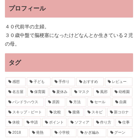
プロフィール
４０代前半の主婦。
３０歳中盤で脳梗塞になったけどなんとか生きている２児
の母。
タグ
感想
子ども
手作り
おすすめ
レビュー
名古屋
保育園
夏休み
マスク
風邪
幼稚園
パンドラハウス
原因
方法
セール
自粛
スキップ・ビート
比較
腹痛
スキビ
新コロナ
休校
申請
ポイント
ソフィア
作り方
仕事
2018
発熱
小学校
かぎ編み
グーン