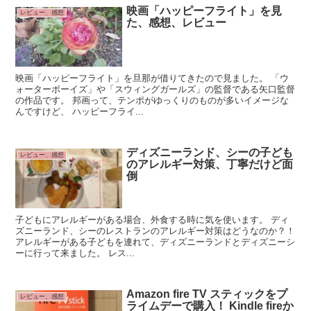
映画「ハッピーフライト」を見
レビュー、感想
た、感想、レビュー
映画「ハッピーフライト」を旦那が借りてきたので見ました。 「ウ
ォーターボーイズ」や「スウィングガールズ」の監督である矢口監督
の作品です。 邦画って、テンポがゆっくりのものが多いイメージな
んですけど、 ハッピーフライ...
ディズニーランド、シーの子ども
レビュー、感想
のアレルギー対策、丁寧だけど面
倒
子どもにアレルギーがある場合、外食する時に気を使います。 ディ
ズニーランド、シーのレストランのアレルギー対策はどうなのか？！
アレルギーがある子どもを連れて、ディズニーランドとディズニーシ
ーに行って来ました。 レス...
Amazon fire TV スティックをプ
レビュー、感想
ライムデーで購入！ Kindle fireか