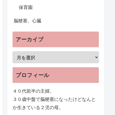
保育園
脳梗塞、心臓
アーカイブ
プロフィール
４０代前半の主婦。
３０歳中盤で脳梗塞になったけどなんと
か生きている２児の母。