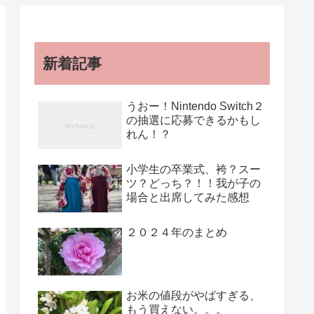
新着記事
うおー！Nintendo Switch２
の抽選に応募できるかもし
れん！？
小学生の卒業式、袴？スー
ツ？どっち？！！我が子の
場合と出席してみた感想
２０２４年のまとめ
お米の値段がやばすぎる、
もう買えない。。。