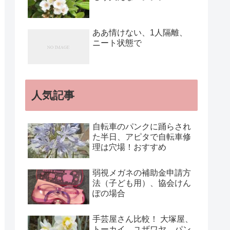
ああ情けない、1人隔離、
ニート状態で
人気記事
自転車のパンクに踊らされ
た半日、アピタで自転車修
理は穴場！おすすめ
弱視メガネの補助金申請方
法（子ども用）、協会けん
ぽの場合
手芸屋さん比較！ 大塚屋、
トーカイ、ユザワヤ、パン