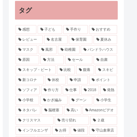
タグ
感想
子ども
手作り
おすすめ
レビュー
名古屋
保育園
夏休み
マスク
風邪
幼稚園
パンドラハウス
原因
方法
セール
自粛
スキップ・ビート
比較
腹痛
スキビ
新コロナ
休校
申請
ポイント
ソフィア
作り方
仕事
2018
発熱
小学校
かぎ編み
グーン
小学生
ネタバレ
脳梗塞
高い
Amazonビデオ
クリスマス
売り切れ
２歳
インフルエンザ
お得
値段
守山倉庫店