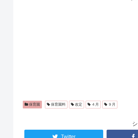
保育園
保育園料
改定
４月
９月
シ
Twitter