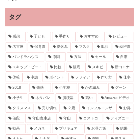
タグ
感想
子ども
手作り
おすすめ
レビュー
名古屋
保育園
夏休み
マスク
風邪
幼稚園
パンドラハウス
原因
方法
セール
自粛
スキップ・ビート
比較
腹痛
スキビ
新コロナ
休校
申請
ポイント
ソフィア
作り方
仕事
2018
発熱
小学校
かぎ編み
グーン
小学生
ネタバレ
脳梗塞
高い
Amazonビデオ
クリスマス
売り切れ
２歳
インフルエンザ
お得
値段
守山倉庫店
守山
コストコ
ディズニー
効果
メガネ
プリキュア
お昼ご飯
結果
まとめ
お土産
子連れ
弱視
誕生日