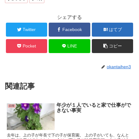
シェアする
Twitter
Facebook
はてブ
Pocket
LINE
コピー
okantaihen3
関連記事
年少が１人でいると家で仕事がで
日常
きない事実
去年は、上の子が年長で下の子が保育園。 上の子がいても、なんと