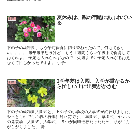
夏休みは、親の宿題にあふれてい
日常
る
下の子の幼稚園、もう午前保育に切り替わったので、何もできな
い。。。。 毎年毎年思うけど、もう１週間くらい午後まで保育して
おくれよ。 予定も入れられずなので、先週までに予定入れざるおえ
なくて忙しかったですよ。 小学生...
3学年差は入園、入学が重なるか
日常
ら忙しい上に出費がかさむ
下の子の幼稚園入園式と、上の子の小学校の入学式が終わりました。
やっとこれでこの春の行事に終止符です。 卒園式、卒園式、ヤマハ
の発表会、入園式、入学式、 ５つが同時進行だったため、頭がこん
がらがりました。 特...