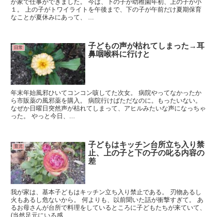
か家で仕事ができました。 今は、下の子が幼稚園年初、上の子が小
１。 上の子がトワイライトを午後まで、下の子が午前だけ夏期保育
なことが夏休みにあって、 ...
子どもの声が枯れてしまった→耳
日常
鼻咽喉科に行けと
年末年始風邪ひいてコンコン咳してた次女。 病院やってなかったか
ら市販薬の風邪薬を購入。 病院行けばただなのに。もったいない。
なぜか日曜日突然声が枯れてしまって、アヒルみたいな声になっちゃ
った。 やっと今日、...
子どもはキッチン台所立ち入り禁
育児
止、上の子と下の子の叱る内容の
差
我が家は、基本子どもはキッチン立ち入り禁止である。 刃物あるし
火もあるし危ないから。 何よりも、以前聞いた話が衝撃すぎて。 あ
るお母さんが台所で料理をしているところに子どもたちが来ていて、
(当然足元にいる感...