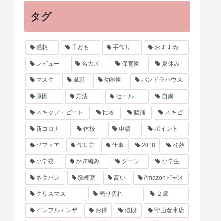
タグ
感想
子ども
手作り
おすすめ
レビュー
名古屋
保育園
夏休み
マスク
風邪
幼稚園
パンドラハウス
原因
方法
セール
自粛
スキップ・ビート
比較
腹痛
スキビ
新コロナ
休校
申請
ポイント
ソフィア
作り方
仕事
2018
発熱
小学校
かぎ編み
グーン
小学生
ネタバレ
脳梗塞
高い
Amazonビデオ
クリスマス
売り切れ
２歳
インフルエンザ
お得
値段
守山倉庫店