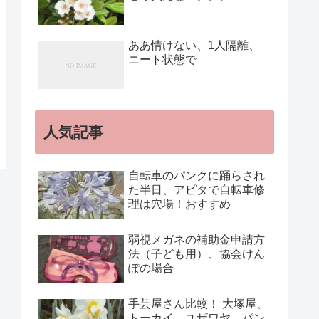
ああ情けない、1人隔離、
ニート状態で
人気記事
自転車のパンクに踊らされ
た半日、アピタで自転車修
理は穴場！おすすめ
弱視メガネの補助金申請方
法（子ども用）、協会けん
ぽの場合
手芸屋さん比較！ 大塚屋、
トーカイ、ユザワヤ、パン