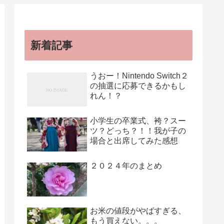
新着記事
うおー！Nintendo Switch２
の抽選に応募できるかもし
れん！？
小学生の卒業式、袴？スー
ツ？どっち？！！我が子の
場合と出席してみた感想
２０２４年のまとめ
お米の値段がやばすぎる、
もう買えない。。。