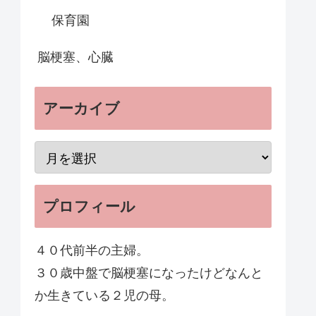
保育園
脳梗塞、心臓
アーカイブ
プロフィール
４０代前半の主婦。
３０歳中盤で脳梗塞になったけどなんと
か生きている２児の母。