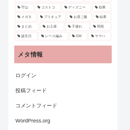
守山
コストコ
ディズニー
効果
メガネ
プリキュア
お昼ご飯
結果
まとめ
お土産
子連れ
弱視
誕生日
レース編み
GW
ヤマハ
メタ情報
ログイン
投稿フィード
コメントフィード
WordPress.org