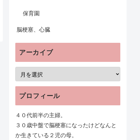
保育園
脳梗塞、心臓
アーカイブ
プロフィール
４０代前半の主婦。
３０歳中盤で脳梗塞になったけどなんと
か生きている２児の母。