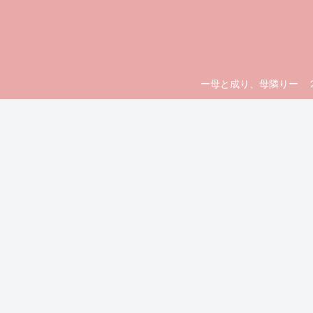
ー母と成り、母隣りー ２人