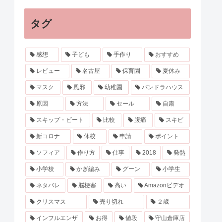
タグ
感想
子ども
手作り
おすすめ
レビュー
名古屋
保育園
夏休み
マスク
風邪
幼稚園
パンドラハウス
原因
方法
セール
自粛
スキップ・ビート
比較
腹痛
スキビ
新コロナ
休校
申請
ポイント
ソフィア
作り方
仕事
2018
発熱
小学校
かぎ編み
グーン
小学生
ネタバレ
脳梗塞
高い
Amazonビデオ
クリスマス
売り切れ
２歳
インフルエンザ
お得
値段
守山倉庫店