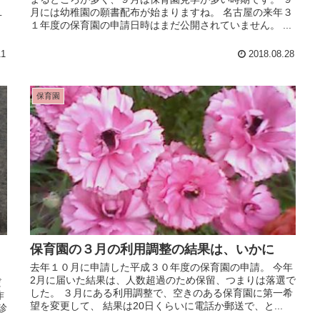
１
月には幼稚園の願書配布が始まりますね。 名古屋の来年３
１年度の保育園の申請日時はまだ公開されていません。 ...
11
2018.08.28
保育園
保育園の３月の利用調整の結果は、いかに
去年１０月に申請した平成３０年度の保育園の申請。 今年
2月に届いた結果は、人数超過のため保留、つまりは落選で
だ
した。 ３月にある利用調整で、空きのある保育園に第一希
作
望を変更して、 結果は20日くらいに電話か郵送で、と...
診