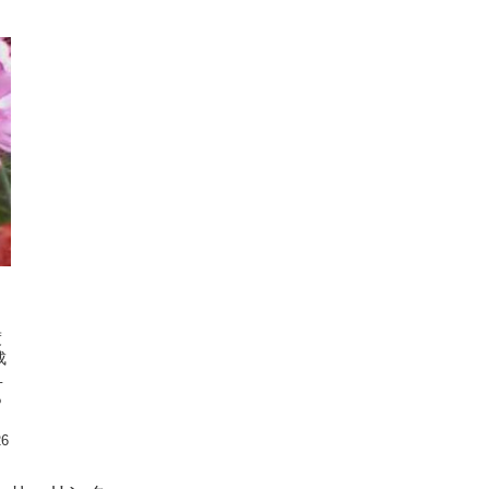
度
成
１
あ
26