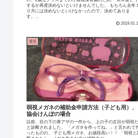
するか再度決めないといけませんでした。 もちろん去年
０月には決めないといけなかったので、決めてありま
す。...
2019.01.
育児
弱視メガネの補助金申請方法（子ども用）、
協会けんぽの場合
以前、目の下の青アザの一件から、上の子の左目が弱視
と診断されました。 「メガネを作ってね。」と言われて
ったものの、 子ども用メガネ、お値段高い！！ 「弱視と