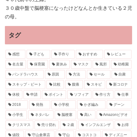
３０歳中盤で脳梗塞になったけどなんとか生きている２児
の母。
タグ
感想
子ども
手作り
おすすめ
レビュー
名古屋
保育園
夏休み
マスク
風邪
幼稚園
パンドラハウス
原因
方法
セール
自粛
スキップ・ビート
比較
腹痛
スキビ
新コロナ
休校
申請
ポイント
ソフィア
作り方
仕事
2018
発熱
小学校
かぎ編み
グーン
小学生
ネタバレ
脳梗塞
高い
Amazonビデオ
クリスマス
売り切れ
２歳
インフルエンザ
お得
値段
守山倉庫店
守山
コストコ
ディズニー