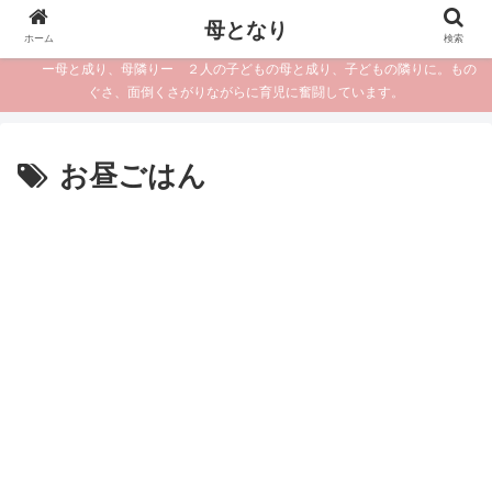
母となり
ホーム
検索
ー母と成り、母隣りー ２人の子どもの母と成り、子どもの隣りに。もの
ぐさ、面倒くさがりながらに育児に奮闘しています。
お昼ごはん