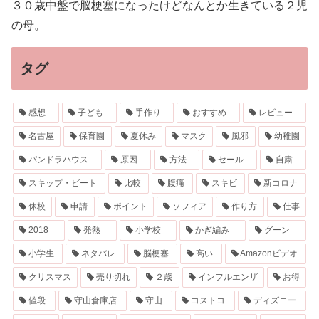
３０歳中盤で脳梗塞になったけどなんとか生きている２児
の母。
タグ
感想
子ども
手作り
おすすめ
レビュー
名古屋
保育園
夏休み
マスク
風邪
幼稚園
パンドラハウス
原因
方法
セール
自粛
スキップ・ビート
比較
腹痛
スキビ
新コロナ
休校
申請
ポイント
ソフィア
作り方
仕事
2018
発熱
小学校
かぎ編み
グーン
小学生
ネタバレ
脳梗塞
高い
Amazonビデオ
クリスマス
売り切れ
２歳
インフルエンザ
お得
値段
守山倉庫店
守山
コストコ
ディズニー