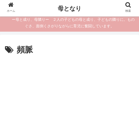
母となり
ホーム
検索
ー母と成り、母隣りー ２人の子どもの母と成り、子どもの隣りに。もの
ぐさ、面倒くさがりながらに育児に奮闘しています。
頻脈