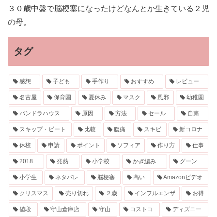
３０歳中盤で脳梗塞になったけどなんとか生きている２児
の母。
タグ
感想
子ども
手作り
おすすめ
レビュー
名古屋
保育園
夏休み
マスク
風邪
幼稚園
パンドラハウス
原因
方法
セール
自粛
スキップ・ビート
比較
腹痛
スキビ
新コロナ
休校
申請
ポイント
ソフィア
作り方
仕事
2018
発熱
小学校
かぎ編み
グーン
小学生
ネタバレ
脳梗塞
高い
Amazonビデオ
クリスマス
売り切れ
２歳
インフルエンザ
お得
値段
守山倉庫店
守山
コストコ
ディズニー