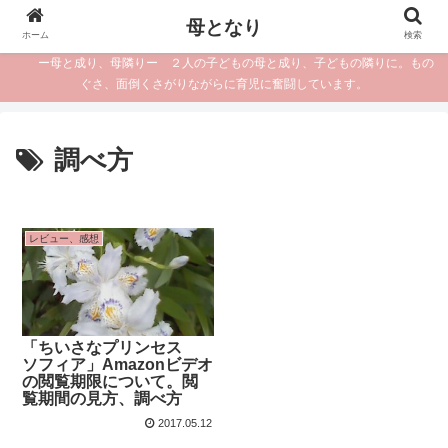
母となり
ホーム
検索
ー母と成り、母隣りー ２人の子どもの母と成り、子どもの隣りに。もの
ぐさ、面倒くさがりながらに育児に奮闘しています。
調べ方
レビュー、感想
「ちいさなプリンセス
ソフィア」Amazonビデオ
の閲覧期限について。閲
覧期間の見方、調べ方
2017.05.12